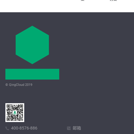
© QingCloud 2019
400-8576-886
邮箱